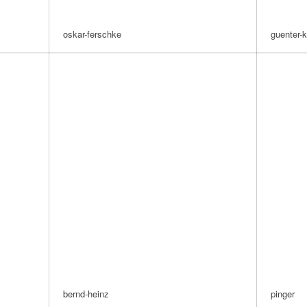
oskar-ferschke
guenter-k
bernd-heinz
pinger