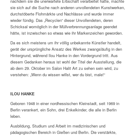
nachdem sie die unerwartete Erbschaft verarbeitet hatte, machte
sie sich auf die Suche nach anderen unvollendeten Kunstwerken,
durchstöberte Flohmärkte und Nachlässe und wurde immer
wieder fündig. Das „Recyclen“ dieser Unvollendeten, deren
Schicksal womöglich in der Müllverbrennungsanlage geendet
hätte, ist inzwischen so etwas wie ihr Markenzeichen geworden.
Da es sich meistens um ihr völlig unbekannte Künstler handelt,
gerät der ursprüngliche Ansatz des Werkes zwangsläufig in den
Hintergrund, während Ilou Hanke in den Vordergrund tritt. Aus
diesem Gedanken heraus ist wohl der Titel der Ausstellung, die
ab dem 29. Oktober im Salon Halit Art zu sehen sein wird, zu
verstehen: „Wenn du wissen willst, wer du bist, male!“
ILOU HANKE
Geboren 1948 in einer nordhessischen Kleinstadt, seit 1969 in
Berlin verankert, ein Sohn, drei Enkelkinder, die alle in Berlin
leben.
Ausbildung, Studium und Arbeit im medizinischen und
pädagogischen Bereich in Gießen und Berlin. Die verstärkte,