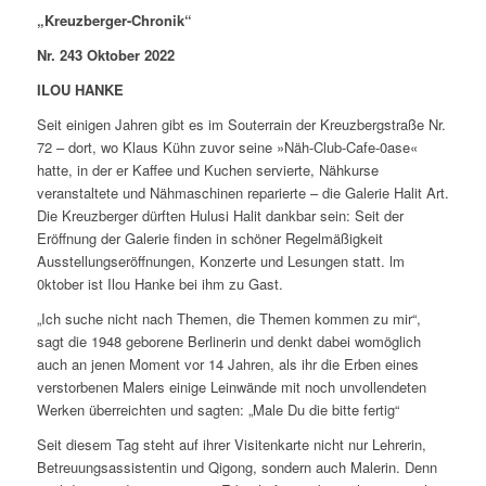
„Kreuzberger-Chronik“
Nr. 243 Oktober 2022
ILOU HANKE
Seit einigen Jahren gibt es im Souterrain der Kreuzbergstraße Nr.
72 – dort, wo Klaus Kühn zuvor seine »Näh-Club-Cafe-0ase«
hatte, in der er Kaffee und Kuchen servierte, Nähkurse
veranstaltete und Nähmaschinen reparierte – die Galerie Halit Art.
Die Kreuzberger dürften Hulusi Halit dankbar sein: Seit der
Eröffnung der Galerie finden in schöner Regelmäßigkeit
Ausstellungseröffnungen, Konzerte und Lesungen statt. lm
0ktober ist Ilou Hanke bei ihm zu Gast.
„Ich suche nicht nach Themen, die Themen kommen zu mir“,
sagt die 1948 geborene Berlinerin und denkt dabei womöglich
auch an jenen Moment vor 14 Jahren, als ihr die Erben eines
verstorbenen Malers einige Leinwände mit noch unvollendeten
Werken überreichten und sagten: „Male Du die bitte fertig“
Seit diesem Tag steht auf ihrer Visitenkarte nicht nur Lehrerin,
Betreuungsassistentin und Qigong, sondern auch Malerin. Denn